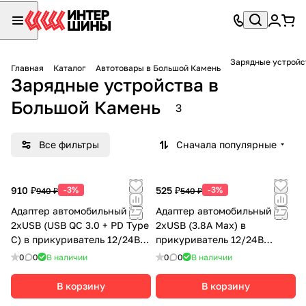
Зарядные устройс
Главная
Каталог
Автотовары в Большой Камень
Зарядные устройства в
Большой Камень
3
Все фильтры
Сначала популярные
910 ₽
-3%
525 ₽
-3%
940 ₽
540 ₽
Адаптер автомобильный
Адаптер автомобильный
2хUSB (USB QC 3.0 + PD Type
2хUSB (3.8А Max) в
C) в прикуриватель 12/24В
прикуриватель 12/24В
черный CARLINE
черный CARLINE
0
0
В наличии
0
0
В наличии
В корзину
В корзину