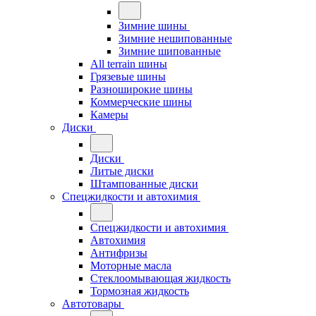
Зимние шины
Зимние нешипованные
Зимние шипованные
All terrain шины
Грязевые шины
Разноширокие шины
Коммерческие шины
Камеры
Диски
Диски
Литые диски
Штампованные диски
Спецжидкости и автохимия
Спецжидкости и автохимия
Автохимия
Антифризы
Моторные масла
Стеклоомывающая жидкость
Тормозная жидкость
Автотовары