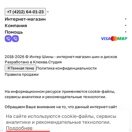
+7 (4212) 64-01-23
Интернет-магазин
Компания
Помощь
2018-2026 © Интер Шины - интернет-магазин шин и дисков
Разработано в
Клюква.Студия
Темная тема
Политика конфиденциальности
Правила продажи
На информационном ресурсе применяются
cookie-файлы,
сервисы аналитики и рекомендательные технологии
.
Обращаем Ваше внимание на то, что данный интернет-сайт
носит исключительно информационный характер и ни при каких
На сайте используются cookie-файлы, сервисы
условиях информационные материалы и цены, размещенные на
аналитики и рекомендательные технологии.
сайте, не являются публичной офертой, определяемой
Подробнее
положениями Статей 435 и 437 Гражданского кодекса РФ.