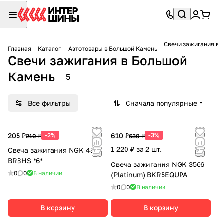
Свечи зажигания 
Главная
Каталог
Автотовары в Большой Камень
Свечи зажигания в Большой
Камень
5
Все фильтры
Сначала популярные
205 ₽
-2%
610 ₽
-3%
210 ₽
630 ₽
1 220 ₽ за 2 шт.
Свеча зажигания NGK 4322
BR8HS *6*
Свеча зажигания NGK 3566
0
0
В наличии
(Platinum) BKR5EQUPA
0
0
В наличии
В корзину
В корзину