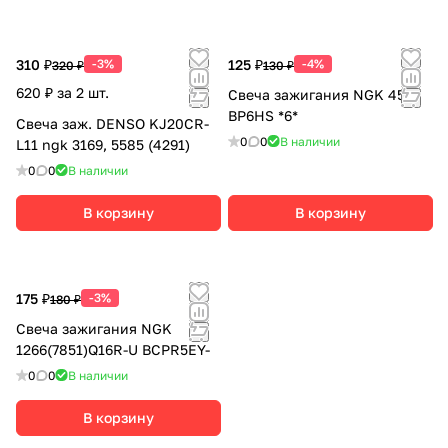
310 ₽
-3%
125 ₽
-4%
320 ₽
130 ₽
620 ₽ за 2 шт.
Свеча зажигания NGK 4511
BP6HS *6*
Свеча заж. DENSO KJ20CR-
0
0
В наличии
L11 ngk 3169, 5585 (4291)
0
0
В наличии
В корзину
В корзину
175 ₽
-3%
180 ₽
Свеча зажигания NGK
1266(7851)Q16R-U BCPR5EY-
0
0
В наличии
В корзину