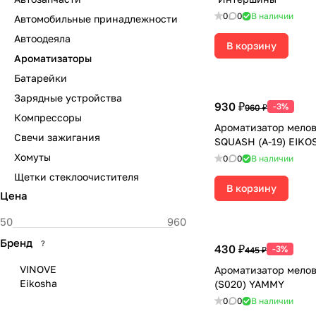
0
0
В наличии
Автомобильные принадлежности
Автоодеяла
В корзину
Ароматизаторы
Батарейки
Зарядные устройства
930 ₽
-3%
960 ₽
Компрессоры
Ароматизатор мело
Свечи зажигания
SQUASH (A-19) EIKO
Хомуты
0
0
В наличии
Щетки стеклоочистителя
В корзину
Цена
Бренд
?
430 ₽
-3%
445 ₽
VINOVE
Ароматизатор мелов
Eikosha
(S020) YAMMY
0
0
В наличии