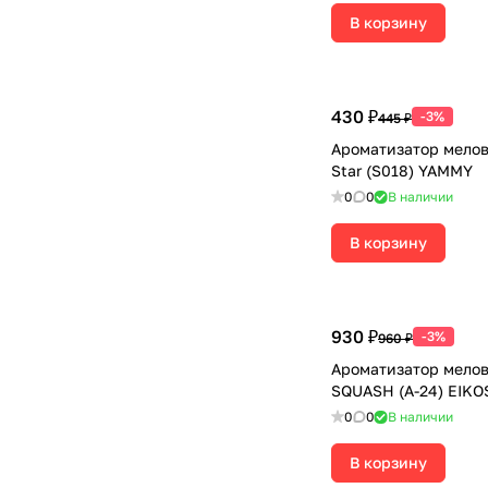
В корзину
430 ₽
-3%
445 ₽
Ароматизатор мело
Star (S018) YAMMY
0
0
В наличии
В корзину
930 ₽
-3%
960 ₽
Ароматизатор мело
SQUASH (А-24) EIK
0
0
В наличии
В корзину