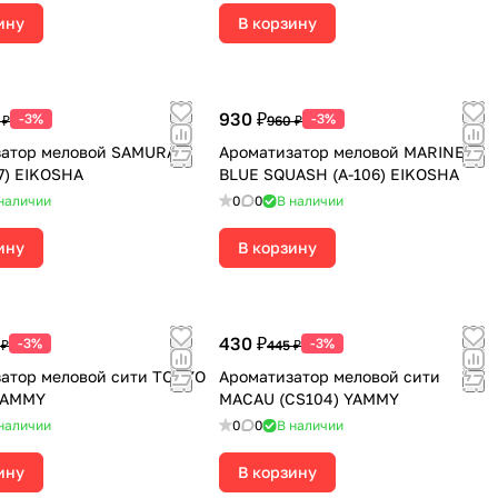
ину
В корзину
930 ₽
-3%
-3%
 ₽
960 ₽
атор меловой SAMURAI
Ароматизатор меловой MARINE
7) EIKOSHA
BLUE SQUASH (A-106) EIKOSHA
наличии
0
0
В наличии
ину
В корзину
430 ₽
-3%
-3%
 ₽
445 ₽
атор меловой сити TOKYO
Ароматизатор меловой сити
YAMMY
MACAU (CS104) YAMMY
наличии
0
0
В наличии
ину
В корзину