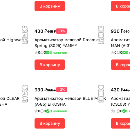
В корзину
В корз
430 ₽
930 ₽
-3%
445 ₽
960
вой Highway
Ароматизатор меловой Dream of
Ароматиз
Spring (S025) YAMMY
MAN (А-3
0
0
В наличии
0
0
В 
В корзину
В корз
930 ₽
430 ₽
-3%
960 ₽
445
вой CLEAR
Ароматизатор меловой BLUE MUSK
Ароматиз
OSHA
(A-85) EIKOSHA
(CS103) 
0
0
В наличии
0
0
В 
В корзину
В корз