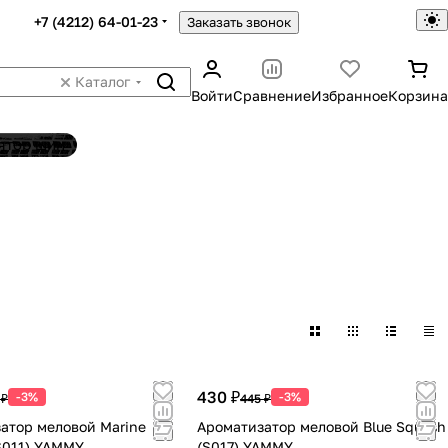
+7 (4212) 64-01-23
Заказать звонок
Каталог
Войти
Сравнение
Избранное
Корзина
ятор шин
430 ₽
-3%
-3%
 ₽
445 ₽
атор меловой Marine
Ароматизатор меловой Blue Squash
S011) YAMMY
(S017) YAMMY