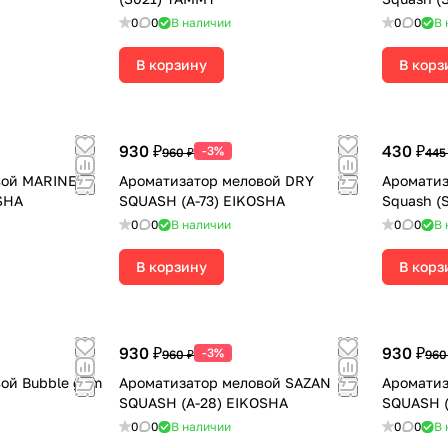
0
0
В наличии
0
0
В 
В корзину
В корз
930 ₽
430 ₽
-3%
960 ₽
445
вой MARINE
Ароматизатор меловой DRY
Ароматиз
SHA
SQUASH (А-73) EIKOSHA
Squash (
0
0
В наличии
0
0
В 
В корзину
В корз
930 ₽
930 ₽
-3%
960 ₽
960
ой Bubble gum
Ароматизатор меловой SAZAN
Аромати
SQUASH (А-28) EIKOSHA
SQUASH (
0
0
В наличии
0
0
В 