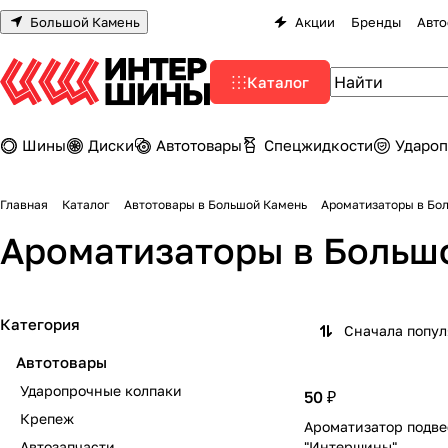
Большой Камень
Акции
Бренды
Авто
Каталог
Шины
Диски
Автотовары
Спецжидкости
Удароп
Главная
Каталог
Автотовары в Большой Камень
Ароматизаторы в Бо
Ароматизаторы в Больш
Категория
Сначала попу
Автотовары
Ударопрочные колпаки
50 ₽
Крепеж
Ароматизатор подв
Автозапчасти
"Интершины"