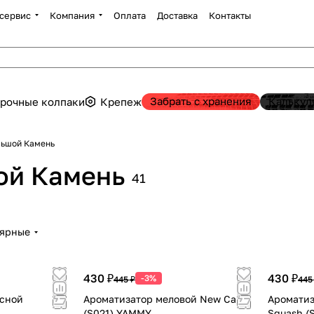
сервис
Компания
Оплата
Доставка
Контакты
Забрать с хранения
Калькул
рочные колпаки
Крепеж
льшой Камень
ой Камень
41
лярные
430 ₽
430 ₽
-3%
445 ₽
445
есной
Ароматизатор меловой New Car
Ароматиз
(S021) YAMMY
Squash (