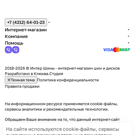
+7 (4212) 64-01-23
Интернет-магазин
Компания
Помощь
2018-2026 © Интер Шины - интернет-магазин шин и дисков
Разработано в
Клюква.Студия
Темная тема
Политика конфиденциальности
Правила продажи
На информационном ресурсе применяются
cookie-файлы,
сервисы аналитики и рекомендательные технологии
.
Обращаем Ваше внимание на то, что данный интернет-сайт
носит исключительно информационный характер и ни при каких
На сайте используются cookie-файлы, сервисы
условиях информационные материалы и цены, размещенные на