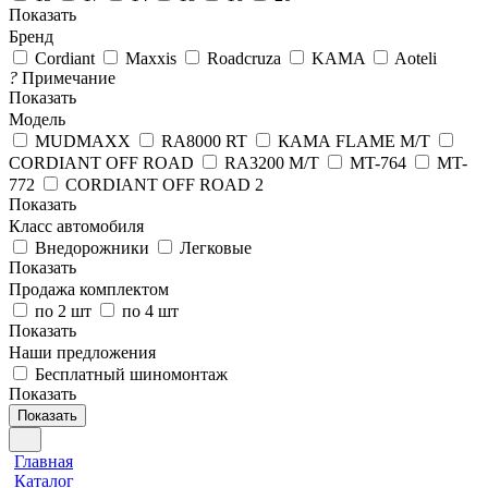
Показать
Бренд
Cordiant
Maxxis
Roadcruza
KAMA
Aoteli
?
Примечание
Показать
Модель
MUDMAXX
RA8000 RT
КАМА FLAME M/T
CORDIANT OFF ROAD
RA3200 M/T
MT-764
MT-
772
CORDIANT OFF ROAD 2
Показать
Класс автомобиля
Внедорожники
Легковые
Показать
Продажа комплектом
по 2 шт
по 4 шт
Показать
Наши предложения
Бесплатный шиномонтаж
Показать
Показать
Главная
Каталог