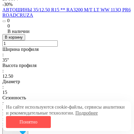
-30%
АВТОШИНЫ 35/12.50 R15 ** RA3200 M/T LT WW 113Q PR6
ROADCRUZA
0
0
В наличии
В корзину
Ширина профиля
:
35''
Высота профиля
:
12.50
Диаметр
:
15
Сезонность
:
На сайте используются cookie-файлы, сервисы аналитики
Летние
и рекомендательные технологии.
Подробнее
Класс автомобиля
:
Понятно
Внедорожники