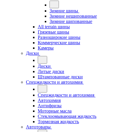
Зимние шины
Зимние нешипованные
Зимние шипованные
All terrain шины
Грязевые шины
Разноширокие шины
Коммерческие шины
Камеры
Диски
Диски
Литые диски
Штампованные диски
Спецжидкости и автохимия
Спецжидкости и автохимия
Автохимия
Антифризы
Моторные масла
Стеклоомывающая жидкость
Тормозная жидкость
Автотовары