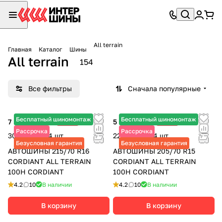
All terrain
Главная
Каталог
Шины
All terrain
154
Все фильтры
Сначала популярные
Бесплатный шиномонтаж
Бесплатный шиномонтаж
7 545 ₽
-25%
5 715 ₽
-25%
10 060 ₽
7 620 ₽
Рассрочка
Рассрочка
30 180 ₽ за 4 шт.
22 860 ₽ за 4 шт.
Безусловная гарантия
Безусловная гарантия
АВТОШИНЫ 215/70 R16
АВТОШИНЫ 205/70 R15
CORDIANT ALL TERRAIN
CORDIANT ALL TERRAIN
100H CORDIANT
100H CORDIANT
4.2
10
В наличии
4.2
10
В наличии
В корзину
В корзину