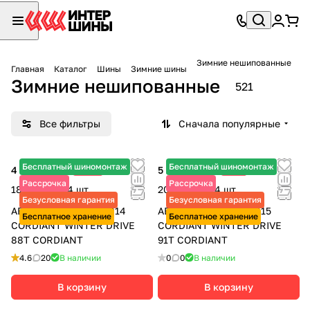
Зимние нешипованные
Главная
Каталог
Шины
Зимние шины
Зимние нешипованные
521
Все фильтры
Сначала популярные
Бесплатный шиномонтаж
Бесплатный шиномонтаж
4 735 ₽
-15%
5 245 ₽
-6%
5 570 ₽
5 580 ₽
Рассрочка
Рассрочка
18 940 ₽ за 4 шт.
20 980 ₽ за 4 шт.
Безусловная гарантия
Безусловная гарантия
АВТОШИНЫ 185/70 R14
АВТОШИНЫ 195/65 R15
Бесплатное хранение
Бесплатное хранение
CORDIANT WINTER DRIVE
CORDIANT WINTER DRIVE
88T CORDIANT
91T CORDIANT
4.6
20
В наличии
0
0
В наличии
В корзину
В корзину