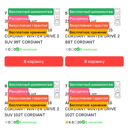
Бесплатный шиномонтаж
Бесплатный шиномонтаж
7 560 ₽
-8%
5 490 ₽
-6%
8 220 ₽
5 840 ₽
Рассрочка
Рассрочка
30 240 ₽ за 4 шт.
21 960 ₽ за 4 шт.
Безусловная гарантия
Безусловная гарантия
АВТОШИНЫ 205/65 R16
АВТОШИНЫ 185/60 R15
Бесплатное хранение
Бесплатное хранение
CORDIANT WINTER DRIVE 2
CORDIANT WINTER DRIVE 2
SUV 99T CORDIANT
88T CORDIANT
0
0
В наличии
0
0
В наличии
В корзину
В корзину
Бесплатный шиномонтаж
Бесплатный шиномонтаж
9 395 ₽
-5%
7 040 ₽
-5%
9 890 ₽
7 410 ₽
Рассрочка
Рассрочка
37 580 ₽ за 4 шт.
28 160 ₽ за 4 шт.
Безусловная гарантия
Безусловная гарантия
АВТОШИНЫ 225/55 R18
АВТОШИНЫ 215/65 R16
Бесплатное хранение
Бесплатное хранение
CORDIANT WINTER DRIVE 2
CORDIANT WINTER DRIVE
SUV 102T CORDIANT
102T CORDIANT
0
0
В наличии
4.6
20
В наличии