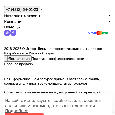
+7 (4212) 64-01-23
Интернет-магазин
Компания
Помощь
2018-2026 © Интер Шины - интернет-магазин шин и дисков
Разработано в
Клюква.Студия
Темная тема
Политика конфиденциальности
Правила продажи
На информационном ресурсе применяются
cookie-файлы,
сервисы аналитики и рекомендательные технологии
.
Обращаем Ваше внимание на то, что данный интернет-сайт
носит исключительно информационный характер и ни при каких
На сайте используются cookie-файлы, сервисы
условиях информационные материалы и цены, размещенные на
аналитики и рекомендательные технологии.
сайте, не являются публичной офертой, определяемой
Подробнее
положениями Статей 435 и 437 Гражданского кодекса РФ.